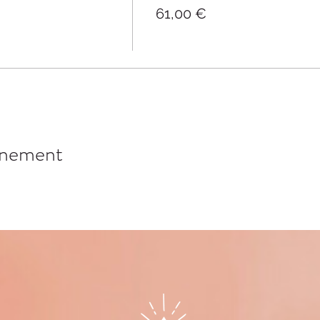
61,00 €
énement