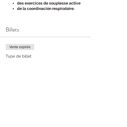
des exercices de souplesse active
de la coordinación respiratoire.
Billets
Vente expirée
Type de billet
Performer
Prix
70,00 €
Partager cet événement