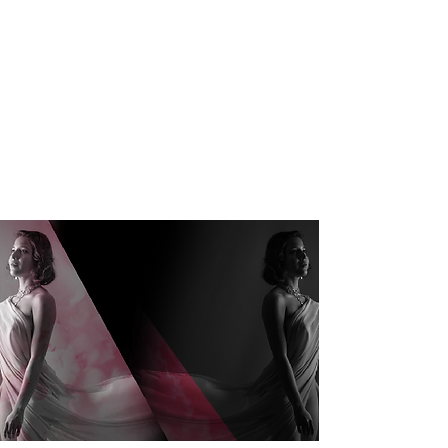
2 Coaching de groupe
Des exercices pour l’exploration toutes les
semaines
Une communauté pour partager tes idées
et ce qui t’inspire.
Le pdf du “guide pour la création artistique”
pour structurer vos idées.