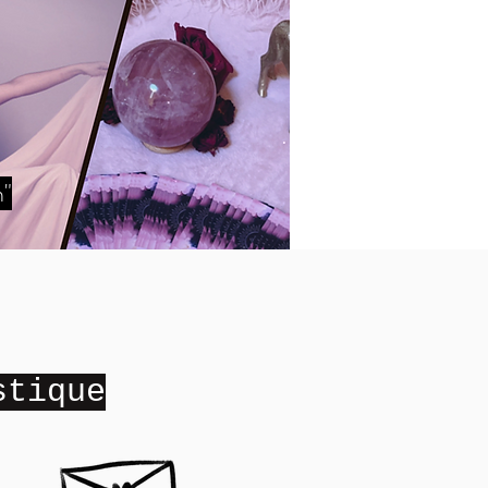
n"
stique