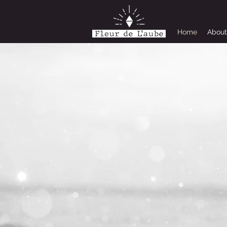
Home
Abou
L'art,
expression de l'â