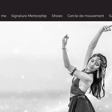
t me
Signature Mentorphip
Shows
Cercle de mouvement
S
me en toute liberté.