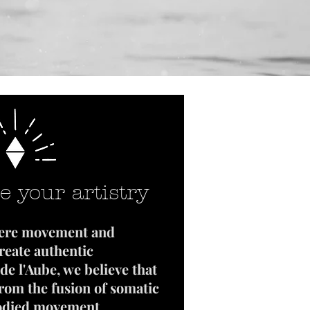
e your artistry
here movement and
reate authentic
de l'Aube, we believe that
from the fusion of somatic
odied movement.