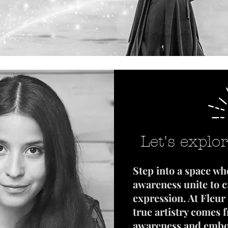
Let's explor
Step into a space w
awareness unite to c
expression. At Fleur 
true artistry comes 
awareness and emb